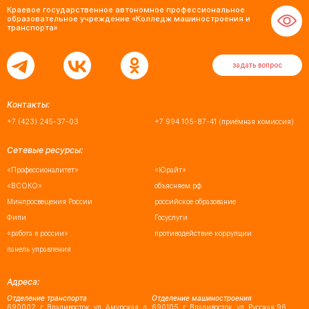
Краевое государственное автономное профессиональное
образовательное учреждение «Колледж машиностроения и
транспорта»
задать вопрос
Контакты:
+7 (423) 245-37-03
+7 994 105-87-41
(приёмная комиссия)
Сетевые ресурсы:
«Профессионалитет»
«Юрайт»
«ВСОКО»
объясняем.рф
Минпросвещения России
российское образование
Фипи
Госуслуги
«работа в россии»
противодействие коррупции
панель управления
Адреса:
Отделение транспорта
Отделение машиностроения
690002, г. Владивосток, ул. Амурская, д.
690105, г. Владивосток, ул. Русская 96