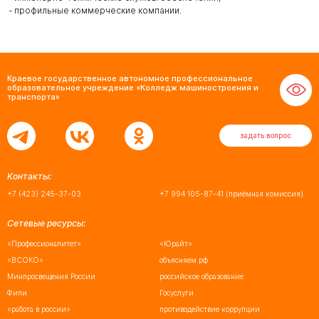
- профильные коммерческие компании.
Краевое государственное автономное профессиональное
образовательное учреждение «Колледж машиностроения и
транспорта»
задать вопрос
Контакты:
+7 (423) 245-37-03
+7 994 105-87-41
(приёмная комиссия)
Сетевые ресурсы:
«Профессионалитет»
«Юрайт»
«ВСОКО»
объясняем.рф
Минпросвещения России
российское образование
Фипи
Госуслуги
«работа в россии»
противодействие коррупции