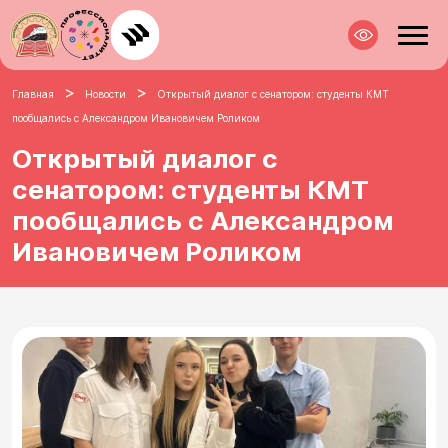
>
>
Главная
Новости
Открытый диалог с сенатором: студенты КМТ
пообщались с Александром Ивановичем Роликом
Открытый диалог с
сенатором: студенты КМТ
пообщались с Александром
Ивановичем Роликом