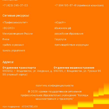
+7 (423) 245-37-03
+7 994 105-87-41
(приёмная комиссия)
Сетевые ресурсы:
«Профессионалитет»
«Юрайт»
«ВСОКО»
объясняем.рф
Минпросвещения России
российское образование
Фипи
Госуслуги
«работа в россии»
противодействие коррупции
панель управления
Адреса:
Отделение транспорта
Отделение машиностроения
690002, г. Владивосток, ул. Амурская, д.
690105, г. Владивосток, ул. Русская 96
90 (главный корпус)
политика конфиденциальности
©
2026 краевое государственное автономное
профессиональное образовательно учреждение "Колледж
машиностроения и транспорта"
при поддержке:
АГЕНСТВО_404