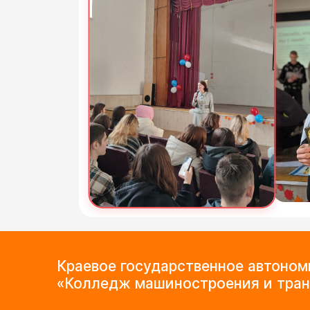
Краевое государственное автоно
«Колледж машиностроения и тран