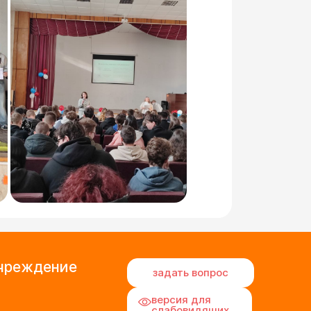
учреждение
задать вопрос
версия для
слабовидящих