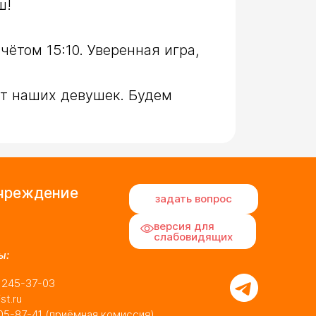
!

ётом 15:10. Уверенная игра, 
т наших девушек. Будем 
учреждение
задать вопрос
версия для
слабовидящих
ы:
) 245-37-03
st.ru
05-87-41
(приёмная комиссия)