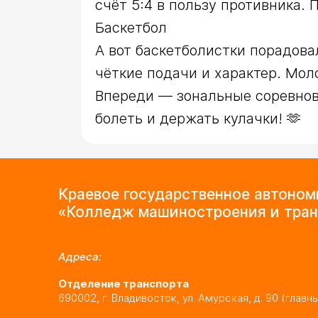
счёт 5:4 в пользу противника. 
Баскетбол

А вот баскетболистки порадовал
чёткие подачи и характер. Моло
Впереди — зональные соревнова
болеть и держать кулачки! 🫶
Краевое государственное автоно
«Колледж машиностроения и тран
Адреса:
Отделение транспорта
690002, г. Владивосток, ул. Амурская, д. 90 (главн