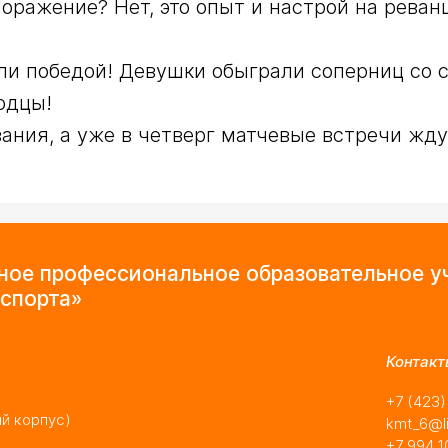
Поражение? Нет, это опыт и настрой на реванш
и победой! Девушки обыграли соперниц со сч
дцы!

ния, а уже в четверг матчевые встречи жду
мное профессиональное образовательное 
спорта»
Контакт
+7 (423
ый корпус)
kmt_6@li
+7 994 1