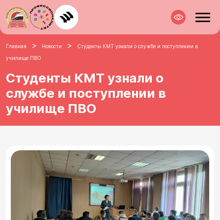
>
>
Главная
Новости
Студенты КМТ узнали о службе и поступлении в
училище ПВО
Студенты КМТ узнали о
службе и поступлении в
училище ПВО