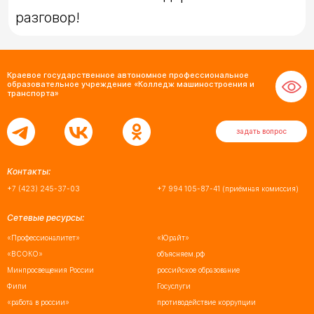
разговор!
Краевое государственное автономное профессиональное
образовательное учреждение «Колледж машиностроения и
транспорта»
задать вопрос
Контакты:
+7 (423) 245-37-03
+7 994 105-87-41
(приёмная комиссия)
Сетевые ресурсы:
«Профессионалитет»
«Юрайт»
«ВСОКО»
объясняем.рф
Минпросвещения России
российское образование
Фипи
Госуслуги
«работа в россии»
противодействие коррупции