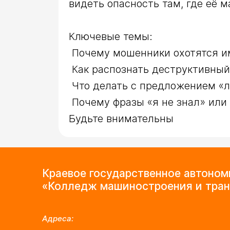
видеть опасность там, где её 
Ключевые темы:

 Почему мошенники охотятся именно на подростков

 Как распознать деструктивный контент

 Что делать с предложением «лёгких денег»

 Почему фразы «я не знал» или «меня просто попросили» не освобождают от ответственности

Будьте внимательны
Краевое государственное автоно
«Колледж машиностроения и тран
Адреса: