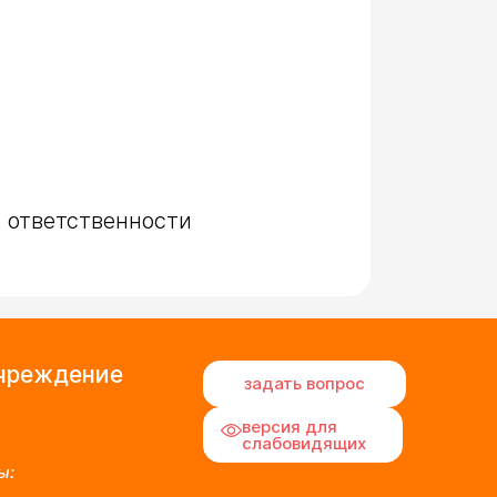
учреждение
задать вопрос
версия для
слабовидящих
ы: