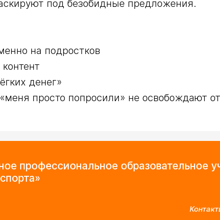
маскируют под безобидные предложения.

мное профессиональное образовательное 
спорта»
Контакт