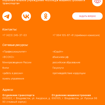
образовательное учреждение «Колледж машиностроения и
транспорта»
задать вопрос
Контакты:
+7 (423) 245-37-03
+7 994 105-87-41
(приёмная комиссия)
Сетевые ресурсы:
«Профессионалитет»
«Юрайт»
«ВСОКО»
объясняем.рф
Минпросвещения России
российское образование
Фипи
Госуслуги
«работа в россии»
противодействие коррупции
панель управления
Адреса:
Отделение транспорта
Отделение машиностроения
690002, г. Владивосток, ул. Амурская, д.
690105, г. Владивосток, ул. Русская 96
90 (главный корпус)