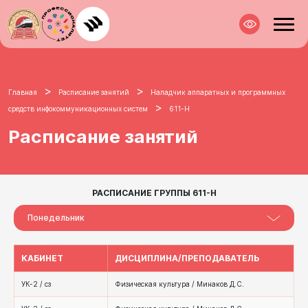
>
>
Главная
Расписание занятий
Наладчик аппаратных и программных
>
средств инфокоммуникационных систем
611-Н
Расписание занятий
РАСПИСАНИЕ ГРУППЫ 611-Н
Понедельник
КАБИНЕТ
ДИСЦИПЛИНА/ПРЕПОДАВАТЕЛЬ
УК-2 / сз
Физическая культура / Минаков Д.С.