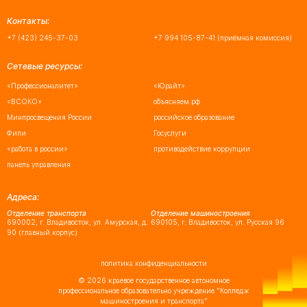
Контакты:
+7 (423) 245-37-03
+7 994 105-87-41
(приёмная комиссия)
Сетевые ресурсы:
«Профессионалитет»
«Юрайт»
«ВСОКО»
объясняем.рф
Минпросвещения России
российское образование
Фипи
Госуслуги
«работа в россии»
противодействие коррупции
панель управления
Адреса:
Отделение транспорта
Отделение машиностроения
690002, г. Владивосток, ул. Амурская, д.
690105, г. Владивосток, ул. Русская 96
90 (главный корпус)
политика конфиденциальности
©
2026 краевое государственное автономное
профессиональное образовательно учреждение "Колледж
машиностроения и транспорта"