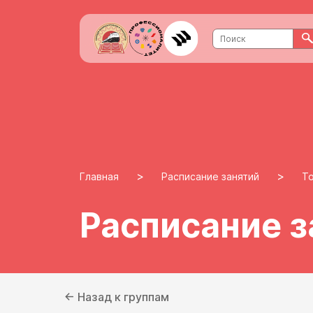
>
>
Главная
Расписание занятий
То
Расписание з
← Назад к группам