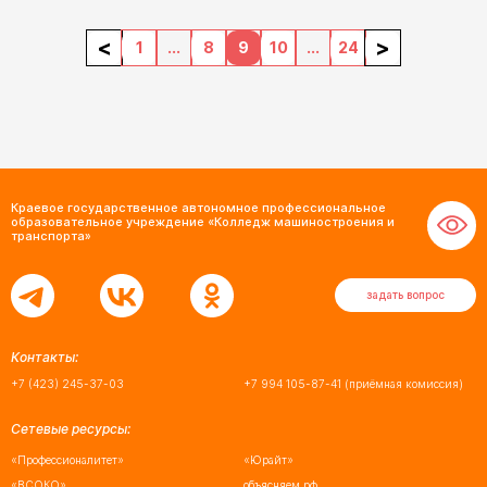
<
>
1
...
8
9
10
...
24
Краевое государственное автономное профессиональное
образовательное учреждение «Колледж машиностроения и
транспорта»
задать вопрос
Контакты:
+7 (423) 245-37-03
+7 994 105-87-41
(приёмная комиссия)
Сетевые ресурсы:
«Профессионалитет»
«Юрайт»
«ВСОКО»
объясняем.рф